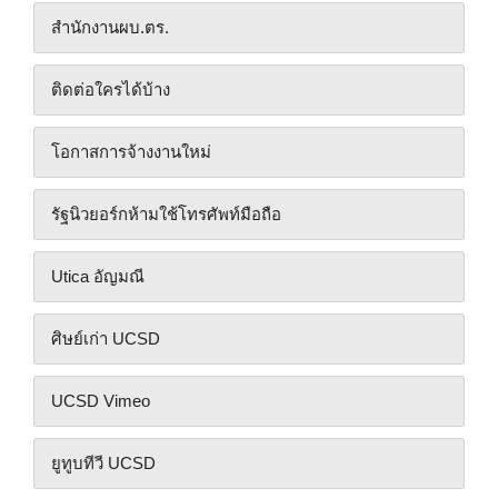
สํานักงานผบ.ตร.
ติดต่อใครได้บ้าง
โอกาสการจ้างงานใหม่
รัฐนิวยอร์กห้ามใช้โทรศัพท์มือถือ
Utica อัญมณี
ศิษย์เก่า UCSD
UCSD Vimeo
ยูทูบทีวี UCSD