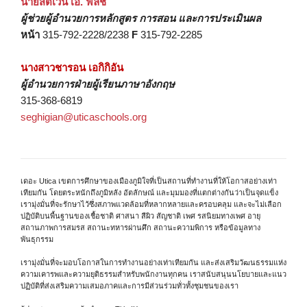
นายสตีเวน เอ. ฟัลชี
ผู้ช่วยผู้อํานวยการหลักสูตร การสอน และการประเมินผล
หน้า
315-792-2228/2238
F
315-792-2285
นางสาวชารอน เอกิกิอัน
ผู้อำนวยการฝ่ายผู้เรียนภาษาอังกฤษ
315-368-6819
seghigian@uticaschools.org
เดอะ Utica เขตการศึกษาของเมืองภูมิใจที่เป็นสถานที่ทำงานที่ให้โอกาสอย่างเท่า
เทียมกัน โดยตระหนักถึงภูมิหลัง อัตลักษณ์ และมุมมองที่แตกต่างกันว่าเป็นจุดแข็ง
เรามุ่งมั่นที่จะรักษาไว้ซึ่งสภาพแวดล้อมที่หลากหลายและครอบคลุม และจะไม่เลือก
ปฏิบัติบนพื้นฐานของเชื้อชาติ ศาสนา สีผิว สัญชาติ เพศ รสนิยมทางเพศ อายุ
สถานภาพการสมรส สถานะทหารผ่านศึก สถานะความพิการ หรือข้อมูลทาง
พันธุกรรม
เรามุ่งมั่นที่จะมอบโอกาสในการทำงานอย่างเท่าเทียมกัน และส่งเสริมวัฒนธรรมแห่ง
ความเคารพและความยุติธรรมสำหรับพนักงานทุกคน เราสนับสนุนนโยบายและแนว
ปฏิบัติที่ส่งเสริมความเสมอภาคและการมีส่วนร่วมทั่วทั้งชุมชนของเรา