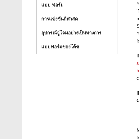
Y
แบบ ฟอร์ม
'
r
การแข่งขันกีฬาสด
อุปกรณ์จู่โจมอย่างเป็นทางการ
Y
f
แบบฟอร์มของโค้ช
I
s
h
c
O
N
f