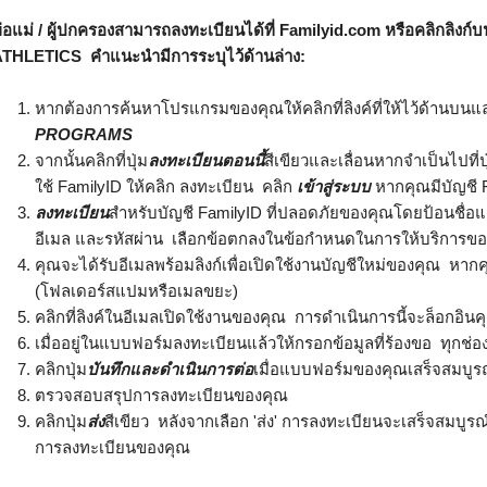
่อแม่ / ผู้ปกครองสามารถลงทะเบียนได้ที่ Familyid.com หรือคลิกลิง
THLETICS คําแนะนํามีการระบุไว้ด้านล่าง:
หากต้องการค้นหาโปรแกรมของคุณให้คลิกที่ลิงค์ที่ให้ไว้ด้านบน
PROGRAMS
จากนั้นคลิกที่ปุ่ม
ลงทะเบียนตอนนี้
สีเขียวและเลื่อนหากจําเป็นไปที่ป
ใช้ FamilyID ให้คลิก ลงทะเบียน คลิก
เข้าสู่ระบบ
หากคุณมีบัญชี F
ลงทะเบียน
สําหรับบัญชี FamilyID ที่ปลอดภัยของคุณโดยป้อนชื่อแล
อีเมล และรหัสผ่าน เลือกข้อตกลงในข้อกําหนดในการให้บริการขอ
คุณจะได้รับอีเมลพร้อมลิงก์เพื่อเปิดใช้งานบัญชีใหม่ของคุณ หา
(โฟลเดอร์สแปมหรือเมลขยะ)
คลิกที่ลิงค์ในอีเมลเปิดใช้งานของคุณ การดําเนินการนี้จะล็อกอินค
เมื่ออยู่ในแบบฟอร์มลงทะเบียนแล้วให้กรอกข้อมูลที่ร้องขอ ทุกช่อง
คลิกปุ่ม
บันทึกและดําเนินการต่อ
เมื่อแบบฟอร์มของคุณเสร็จสมบูร
ตรวจสอบสรุปการลงทะเบียนของคุณ
คลิกปุ่ม
ส่ง
สีเขียว หลังจากเลือก 'ส่ง' การลงทะเบียนจะเสร็จสมบูรณ
การลงทะเบียนของคุณ