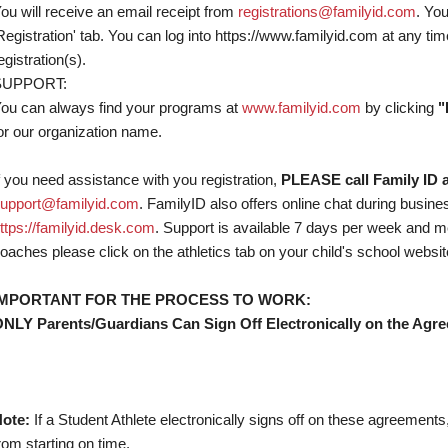
ou will receive an email receipt from
registrations@familyid.com
. You
Registration' tab. You can log into https://www.familyid.com at any ti
egistration(s).
SUPPORT:
ou can always find your programs at
www.familyid.com
by clicking
"
or our organization name.
f you need assistance with you registration,
PLEASE call Family ID at
upport@familyid.com
. FamilyID also offers online chat during busine
ttps://familyid.desk.com
. Support is available 7 days per week and me
oaches please click on the athletics tab on your child's school websit
IMPORTANT FOR THE PROCESS TO WORK:
NLY Parents/Guardians Can Sign Off Electronically on the Ag
ote:
If a Student Athlete electronically signs off on these agreement
rom starting on time.