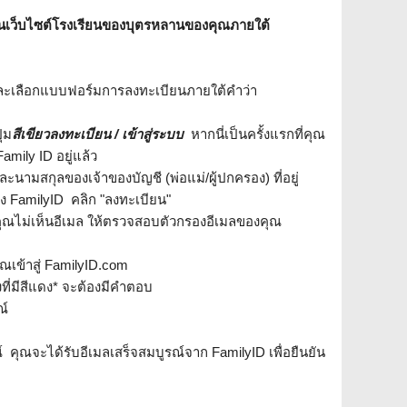
ก์บนเว็บไซต์โรงเรียนของบุตรหลานของคุณภายใต้
และเลือกแบบฟอร์มการลงทะเบียนภายใต้คําว่า
ุ่ม
สีเขียวลงทะเบียน / เข้าสู่ระบบ
หากนี่เป็นครั้งแรกที่คุณ
amily ID อยู่แล้ว
ะนามสกุลของเจ้าของบัญชี (พ่อแม่/ผู้ปกครอง) ที่อยู่
ง FamilyID คลิก "ลงทะเบียน"
กคุณไม่เห็นอีเมล ให้ตรวจสอบตัวกรองอีเมลของคุณ
ุณเข้าสู่ FamilyID.com
ที่มีสีแดง* จะต้องมีคําตอบ
ณ์
์ คุณจะได้รับอีเมลเสร็จสมบูรณ์จาก FamilyID เพื่อยืนยัน