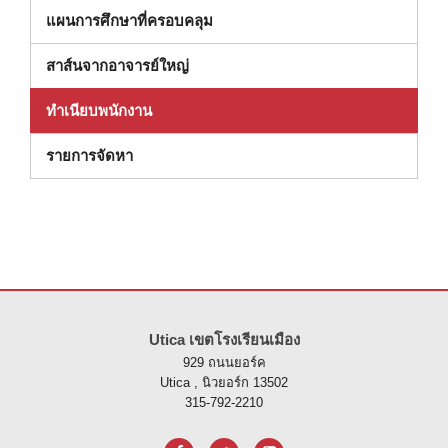
(เปิดในหน้าต่างใหม่)
แผนการศึกษาที่ครอบคลุม
สาส์นจากอาจารย์ใหญ่
ทําเนียบพนักงาน
รายการจัดหา
ไซต์นี้ให้ข้อมูลโดยใช้ PDF โปรดไปที่ลิงค์นี้เพื่อ
ดาวน์โหลดซอฟต์แวร์ 
Utica เขตโรงเรียนเมือง
929 ถนนยอร์ค
Utica , นิวยอร์ก 13502
315-792-2210