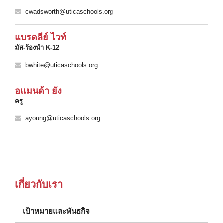
cwadsworth@uticaschools.org
แบรดลีย์ ไวท์
มัส-ร้องนํา K-12
bwhite@uticaschools.org
อแมนด้า ยัง
ครู
ayoung@uticaschools.org
เกี่ยวกับเรา
เป้าหมายและพันธกิจ