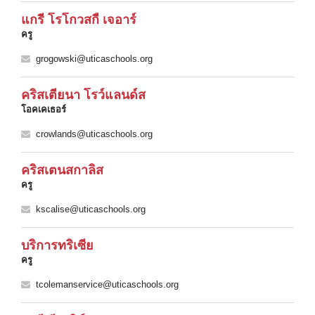
แกรี่ โรโกวสกี้ เจอาร์
ครู
grogowski@uticaschools.org
คริสเตียนา โรว์แลนด์ส
โอคเคเธอร์
crowlands@uticaschools.org
คริสเตนสกาลิส
ครู
kscalise@uticaschools.org
บริการทริเซีย
ครู
tcolemanservice@uticaschools.org