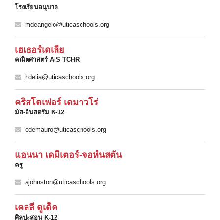
โรงเรียนอนุบาล
mdeangelo@uticaschools.org
เฮเธอร์เดเลีย
คณิตศาสตร์ AIS TCHR
hdelia@uticaschools.org
คริสโตเฟอร์ เดมาวโร่
มัส-อินสตรัม K-12
cdemauro@uticaschools.org
แอนนา เดมิเตอร์-จอห์นสตัน
ครู
ajohnston@uticaschools.org
เคลลี่ ดูเด็ค
ศิลปะสอน K-12