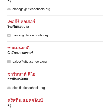
ครู
alapage@uticaschools.org
เทอร์รี่ ลอเรอร์
โรงเรียนอนุบาล
tlaurer@uticaschools.org
ซาแมนธาลี
นักสังคมสงเคราะห์
salee@uticaschools.org
ซาวันนาห์ ลีโอ
การศึกษาพิเศษ
sleo@uticaschools.org
คริสติน แมคกลินน์
ครู