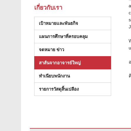
a
เกี่ยวกับเรา
c
s
เป้าหมายและพันธกิจ
J
แผนการศึกษาที่ครอบคลุม
W
u
จดหมาย ข่าว
อ
สาส์นจากอาจารย์ใหญ่
ค
ทําเนียบพนักงาน
(เปิดในหน้าต่างใหม่)
รายการวัสดุสิ้นเปลือง