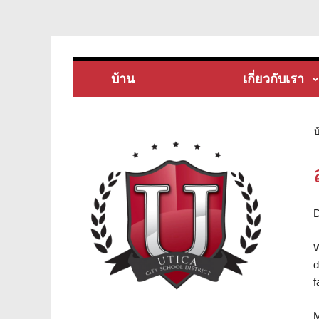
บ้าน
เกี่ยวกับเรา
บ
D
W
d
f
M