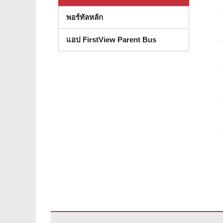
พอร์ทัลหลัก
แอป FirstView Parent Bus
ไซต์นี้ให้ข้อมูลโดยใช้ PDF โปรดไปที่ลิงค์นี้เพื่อ
ดาวน์โหลดซ