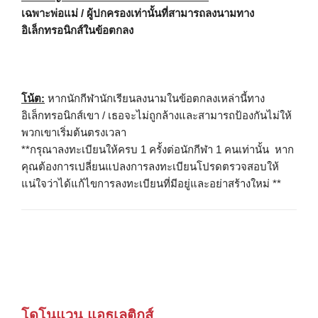
เฉพาะพ่อแม่ / ผู้ปกครองเท่านั้นที่สามารถลงนามทาง
อิเล็กทรอนิกส์ในข้อตกลง
โน้ต:
หากนักกีฬานักเรียนลงนามในข้อตกลงเหล่านี้ทาง
อิเล็กทรอนิกส์เขา / เธอจะไม่ถูกล้างและสามารถป้องกันไม่ให้
พวกเขาเริ่มต้นตรงเวลา
**กรุณาลงทะเบียนให้ครบ 1 ครั้งต่อนักกีฬา 1 คนเท่านั้น หาก
คุณต้องการเปลี่ยนแปลงการลงทะเบียนโปรดตรวจสอบให้
แน่ใจว่าได้แก้ไขการลงทะเบียนที่มีอยู่และอย่าสร้างใหม่ **
โดโนแวน แอธเลติกส์