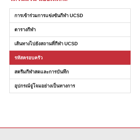
การเข้าร่วมการแข่งขันกีฬา UCSD
(เปิดในหน้าต่างใหม่)
ตารางกีฬา
เส้นทางไปยังสถานที่กีฬา UCSD
รหัสครอบครัว
สตรีมกีฬาสดและการบันทึก
อุปกรณ์จู่โจมอย่างเป็นทางการ
ไซต์นี้ให้ข้อมูลโดยใช้ PDF โปรดไปที่ลิงค์นี้เพื่อ
ดาวน์โหลดซอฟต์แวร์ 